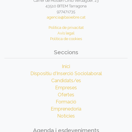
Carrer de Mossèn Cinto Verdaguer, 23
43510 BITEM Tarragona
977471735
agencia@baixebre.cat
Política de privacitat
Avís legal
Política de cookies
Seccions
Inici
Dispositiu d'Inserció Sociolaboral
Candidats/es
Empreses
Ofertes
Formació
Emprenedoria
Notícies
Agenda i esdeveniments