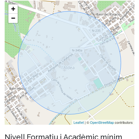
+
−
Leaflet
| ©
OpenStreetMap
contributors
Nivell Formatiu i Acadèmic mínim