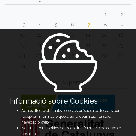
1
2
3
4
5
6
7
8
9
10
11
12
13
14
15
16
17
18
19
20
21
22
23
24
25
26
27
28
29
30
31
Amb suport de
Informació sobre Cookies
Aquest lloc web utilitza cookies pròpies i de tercers per
recopilar informació que ajudi a optimitzar la seva
navegació web.
No s'utilitzen cookies per recollir informació de caràcter
personal.