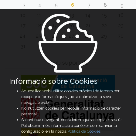
3
4
5
6
7
8
9
10
11
12
13
14
15
16
17
18
19
20
21
22
23
24
25
26
27
28
29
30
31
Amb suport de
Informació sobre Cookies
Aquest lloc web utilitza cookies pròpies i de tercers per
recopilar informació que ajudi a optimitzar la seva
navegació web.
No s'utilitzen cookies per recollir informació de caràcter
personal.
Si continua navegant, considerem que accepta el seu ús.
Pot obtenir més informació o conèixer com canviar la
configuració, en la nostra
Política de Cookies
.