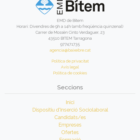
EMD de Bítem
Horari: Divendres de 9h a 14h (amb freqüència quinzenal)
Carrer de Mossèn Cinto Verdaguer, 23
43510 BITEM Tarragona
977471735
agencia@baixebre.cat
Política de privacitat
Avís legal
Política de cookies
Seccions
Inici
Dispositiu d'Inserció Sociolaboral
Candidats/es
Empreses
Ofertes
Formació